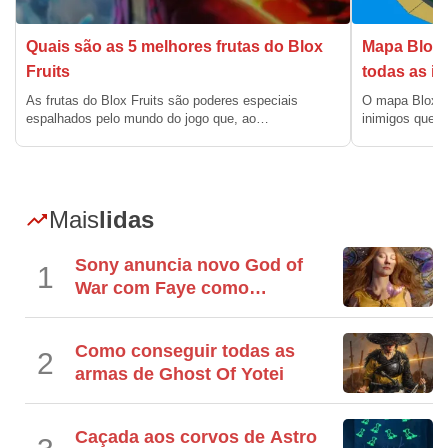
Quais são as 5 melhores frutas do Blox
Mapa Blox F
Fruits
todas as il
As frutas do Blox Fruits são poderes especiais
O mapa Blox Fr
espalhados pelo mundo do jogo que, ao…
inimigos que e
Mais
lidas
Sony anuncia novo God of
1
War com Faye como
protagonista; Veja o trailer
Como conseguir todas as
2
armas de Ghost Of Yotei
Caçada aos corvos de Astro