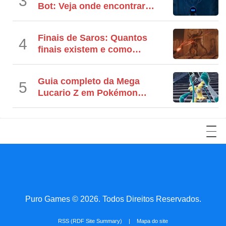
3
Bot: Veja onde encontrar
todos
Finais de Saros: Quantos
4
finais existem e como
desbloquear todos
Guia completo da Mega
5
Lucario Z em Pokémon
Legends Z-A
YouTube
Facebook
LinkedIn
Twitter
Reddit
Instagram
TikTok
Puro Games © 2026. Todos Direitos Reservados.
RSS (RDF Site Summary)
|
Mapa do site