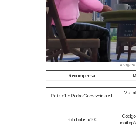
Imagem 
Recompensa
M
Via In
Raltz x1 e Pedra Gardevoirita x1
Código 
Pokébolas x100
mail apó