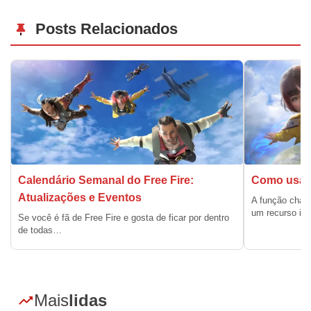
Posts Relacionados
Calendário Semanal do Free Fire:
Como usar 
Atualizações e Eventos
A função chama
um recurso in
Se você é fã de Free Fire e gosta de ficar por dentro
de todas…
Mais
lidas