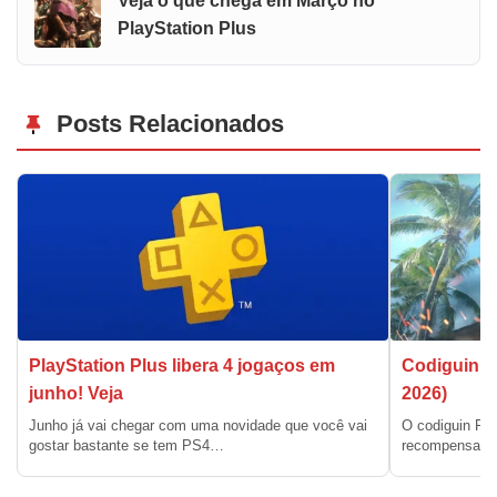
Veja o que chega em Março no
PlayStation Plus
Posts Relacionados
PlayStation Plus libera 4 jogaços em
Codiguin F
junho! Veja
2026)
Junho já vai chegar com uma novidade que você vai
O codiguin Fre
gostar bastante se tem PS4…
recompensas g