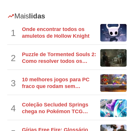
Mais
lidas
Onde encontrar todos os
1
amuletos de Hollow Knight
Puzzle de Tormented Souls 2:
2
Como resolver todos os
enigmas
10 melhores jogos para PC
3
fraco que rodam sem
travamentos
Coleção Secluded Springs
4
chega no Pokémon TCG
Pocket
Gírias Free Fire: Glossário