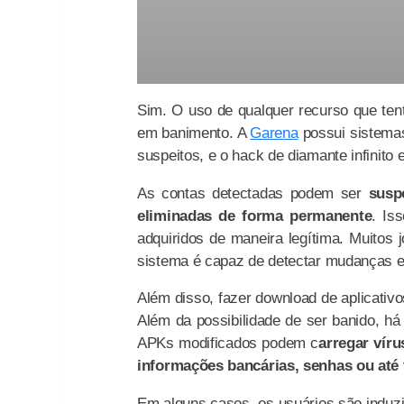
Sim. O uso de qualquer recurso que tent
em banimento. A
Garena
possui sistemas
suspeitos, e o hack de diamante infinito 
As contas detectadas podem ser
susp
eliminadas de forma permanente
. Is
adquiridos de maneira legítima. Muitos
sistema é capaz de detectar mudanças e 
Além disso, fazer download de aplicativo
Além da possibilidade de ser banido, há
APKs modificados podem c
arregar vír
informações bancárias, senhas ou até 
Em alguns casos, os usuários são induzi