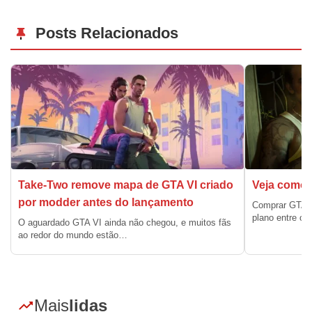
Posts Relacionados
Take-Two remove mapa de GTA VI criado
Veja como 
por modder antes do lançamento
Comprar GTA 6
plano entre os
O aguardado GTA VI ainda não chegou, e muitos fãs
ao redor do mundo estão…
Mais
lidas