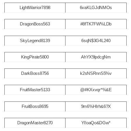
LightWarrior7898
6vaKLGJdNMOs
DragonBoss563
#8fTK7FW%LDb
SkyLegend8139
6sqN$3G4L240
KingPirate5800
AhYX9lpdcgNm
DarkBoss8756
k2sNSRnnS5%v
FruitMaster5133
@#KXxvqr*%&E
FruitBoss8695
9m6%HIrh&6?X
DragonMaster8270
YI!oaQo&DGw*