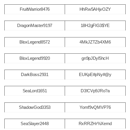
FruitWarrior8476
HhRw5AHjvOZY
DragonMaster9197
18H2gFIG3$YE
BloxLegend8572
4MkJZTZb4XM6
BloxLegend9920
gn9pJDyl5hcH
DarkBoss2931
EUKpE#pNy#@y
SeaLord1651
D3!CVp9JRo?a
ShadowGod3353
Yomf9vQMVP76
SeaSlayer2448
RxRRZHr%Xemd