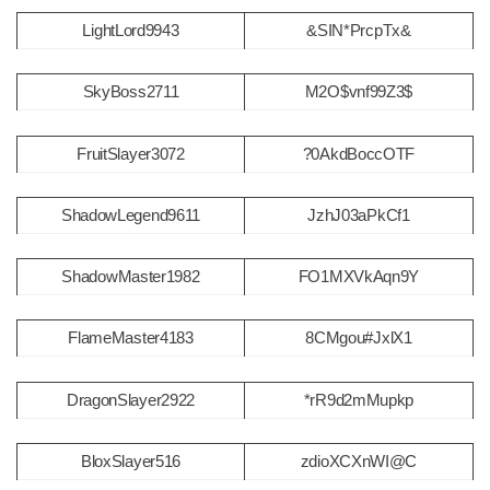
LightLord9943
&SIN*PrcpTx&
SkyBoss2711
M2O$vnf99Z3$
FruitSlayer3072
?0AkdBoccOTF
ShadowLegend9611
JzhJ03aPkCf1
ShadowMaster1982
FO1MXVkAqn9Y
FlameMaster4183
8CMgou#JxlX1
DragonSlayer2922
*rR9d2mMupkp
BloxSlayer516
zdioXCXnWI@C