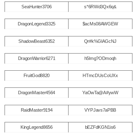
SeaHunter3706
s*6RWd3Qx6q&
DragonLegend3325
$acMs08AWGEW
ShadowBeast6352
Qr#k%GlAGcNJ
DragonWarrior6271
h5lmg?ODmoqh
FruitGod8820
HTmcDUsCoUXx
DragonMaster4564
YaOwTa@A#ywW
RaidMaster9194
VYPJavs7aPBB
KingLegend8656
bEZFdKGN1is6