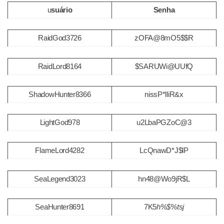
u
suário
Senha
RaidGod3726
zOFA@8mO5$$R
RaidLord8164
$SARUWi@UUfQ
ShadowHunter8366
nissP*lliR&x
LightGod978
u2LbaPGZoC@3
FlameLord4282
LcQnawD*J$lP
SeaLegend3023
hn48@Wo9jR$L
SeaHunter8691
7K5
h%$%tsj