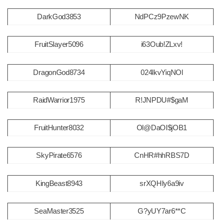
DarkGod3853
NdPCz9PzewNK
FruitSlayer5096
i63Oub!ZLxv!
DragonGod8734
024lkvYiqNOl
RaidWarrior1975
R!JNPDU#$gaM
FruitHunter8032
Ol@DaOI$jOB1
SkyPirate6576
CnHR#hhRBS7D
KingBeast8943
srXQHIy6a9iv
SeaMaster3525
G?yUY7ar6**C