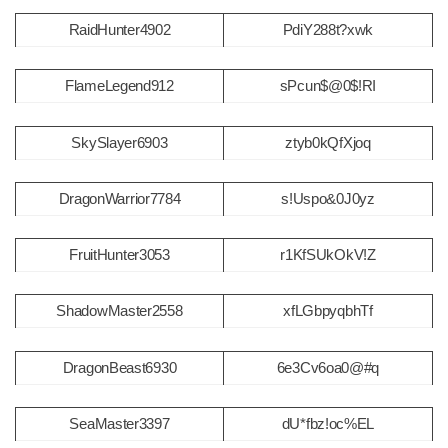
RaidHunter4902
PdiY288t?xwk
FlameLegend912
sPcun$@0$!RI
SkySlayer6903
ztyb0kQfXjoq
DragonWarrior7784
s!Uspo&0J0yz
FruitHunter3053
r1KfSUkOkV!Z
ShadowMaster2558
xfLGbpyqbhTf
DragonBeast6930
6e3Cv6oa0@#q
SeaMaster3397
dU*fbz!oc%EL