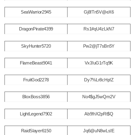
SeaWarrior2945
Gj8!Tn5V@eX6
DragonPirate4399
Rs1#qU4zLkN7
SkyHunter5720
Pw2@jT7sBn5Y
FlameBeast9041
Vx3!uG1rTq9K
FruitGod2278
Dy7%Lr8cHp!Z
BloxBoss3856
No4$gJ5wQm2V
LightLegend7902
Ab9!hX2pRt$Q
RaidSlayer6150
Jq6@uN8wLs!E