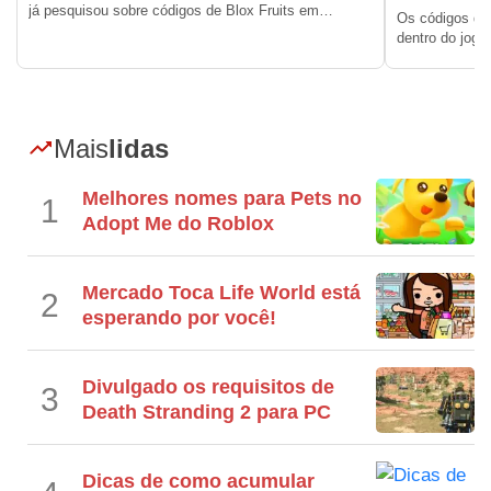
já pesquisou sobre códigos de Blox Fruits em…
Os códigos de
dentro do jog
Mais
lidas
Melhores nomes para Pets no
1
Adopt Me do Roblox
Mercado Toca Life World está
2
esperando por você!
Divulgado os requisitos de
3
Death Stranding 2 para PC
Dicas de como acumular