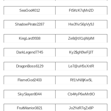
SeaGod4012
Ft5#zK7qMn2D
ShadowPirate2287
Hw3%rS6pVy9J
KingLord9938
Ze8@tX1qWp!M
DarkLegend7745
Ky2$gN9wFj3T
DragonBoss6129
Le7@uH5sXn!R
FlameGod2403
Rf1!vN8jKw5L
SkySlayer8044
Cb4#yP6wMn9O
FruitWarrior3821
Jo2%tR7qZx8P