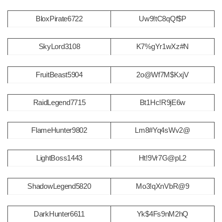
BloxPirate6722
Uw9!tC8qQf$P
SkyLord3108
K7%gYr1wXz#N
FruitBeast5904
2o@Wf7M$KxjV
RaidLegend7715
Bt1Hc!R9jE6w
FlameHunter9802
Lm8#Yq4sWv2@
LightBoss1443
Ht!9Vr7G@pL2
ShadowLegend5820
Mo3!qXnVbR@9
DarkHunter6611
Yk$4Fs9nM2hQ