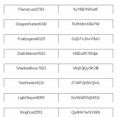
FlameLord2783
XyY$B7hRw!tF
DragonHunter6342
Pu9H#mX8ivFW
FruitLegend4129
G@rTx1hvV9oO
DarkWarrior5533
H8i2u#X7M3pL
ShadowBoss7621
Vb@3jQy5K2$f
SeaHunter4110
Z7n#F2pWsQmL
LightSlayer8099
Eo!Wn83S@M2z
KingGod2991
Qp4Hk%vN1W!b