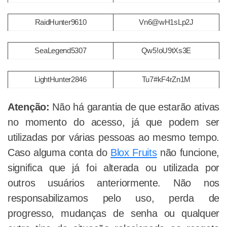
RaidHunter9610
Vn6@wH1sLp2J
SeaLegend5307
Qw5!oU9tXs3E
LightHunter2846
Tu7#kF4rZn1M
Atenção:
Não há garantia de que estarão ativas
no momento do acesso, já que podem ser
utilizadas por várias pessoas ao mesmo tempo.
Caso alguma conta do
Blox Fruits
não funcione,
significa que já foi alterada ou utilizada por
outros usuários anteriormente. Não nos
responsabilizamos pelo uso, perda de
progresso, mudanças de senha ou qualquer