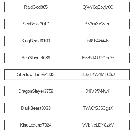
RaidGod885
Q%Y6qEbyjy0G
SeaBoss3017
&53raXx?svrJ
KingBeast6100
ip!8ih#k#i#N
SeaSlayer4689
Fez54&U7CYe%
ShadowHunter4833
8L&TKW4MT6$U
DragonSlayer3758
J4!V3f?44wl4
DarkBeast9033
TYACfSJ6CgzX
KingLegend7324
VVbNeLDY8zkV