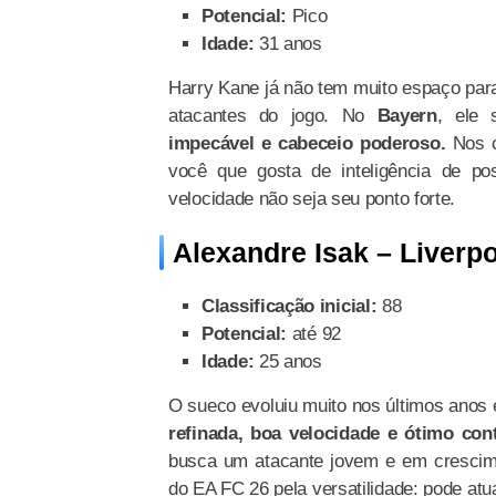
Potencial:
Pico
Idade:
31 anos
Harry Kane já não tem muito espaço par
atacantes do jogo. No
Bayern
, ele
impecável e cabeceio poderoso.
Nos c
você que gosta de inteligência de p
velocidade não seja seu ponto forte.
Alexandre Isak – Liverp
Classificação inicial:
88
Potencial:
até 92
Idade:
25 anos
O sueco evoluiu muito nos últimos anos 
refinada, boa velocidade e ótimo cont
busca um atacante jovem e em crescime
do EA FC 26 pela versatilidade: pode at