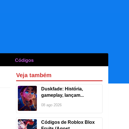
Códigos
Veja também
Duskfade: História,
gameplay, lançam...
08 ago 2026
Códigos de Roblox Blox
Fruits (Agost...