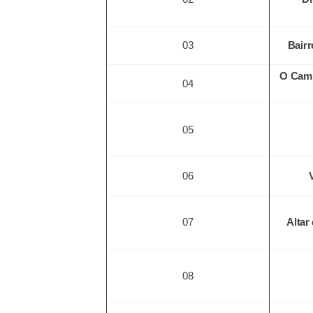
03
Bairr
O Cami
04
05
06
07
Altar
08