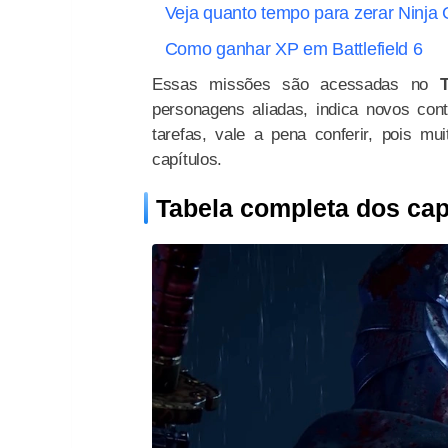
Veja quanto tempo para zerar Ninja
Como ganhar XP em Battlefield 6
Essas missões são acessadas no
personagens aliadas, indica novos cont
tarefas, vale a pena conferir, pois m
capítulos.
Tabela completa dos cap