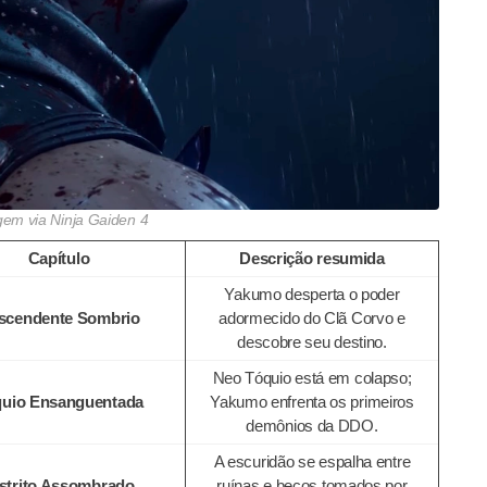
em via Ninja Gaiden 4
Capítulo
Descrição resumida
Yakumo desperta o poder
scendente Sombrio
adormecido do Clã Corvo e
descobre seu destino.
Neo Tóquio está em colapso;
uio Ensanguentada
Yakumo enfrenta os primeiros
demônios da DDO.
A escuridão se espalha entre
strito Assombrado
ruínas e becos tomados por