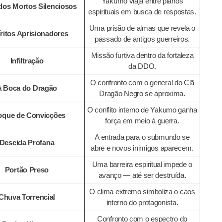
Yakumo viaja entre planos
dos Mortos Silenciosos
espirituais em busca de respostas.
Uma prisão de almas que revela o
ritos Aprisionadores
passado de antigos guerreiros.
Missão furtiva dentro da fortaleza
Infiltração
da DDO.
O confronto com o general do Clã
A Boca do Dragão
Dragão Negro se aproxima.
O conflito interno de Yakumo ganha
que de Convicções
força em meio à guerra.
A entrada para o submundo se
Descida Profana
abre e novos inimigos aparecem.
Uma barreira espiritual impede o
Portão Preso
avanço — até ser destruída.
O clima extremo simboliza o caos
Chuva Torrencial
interno do protagonista.
Confronto com o espectro do