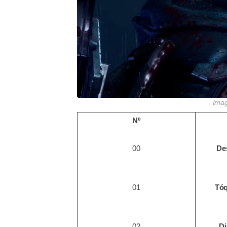
Imag
Nº
00
De
01
Tóq
02
Di