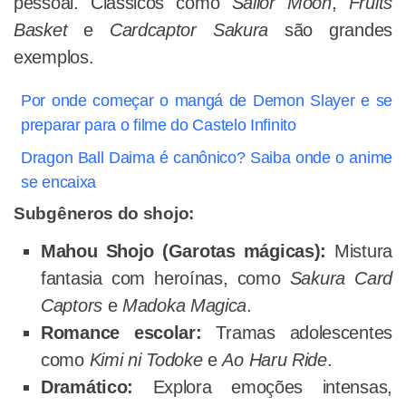
pessoal. Clássicos como
Sailor Moon
,
Fruits
Basket
e
Cardcaptor Sakura
são grandes
exemplos.
Por onde começar o mangá de Demon Slayer e se
preparar para o filme do Castelo Infinito
Dragon Ball Daima é canônico? Saiba onde o anime
se encaixa
Subgêneros do shojo:
Mahou Shojo (Garotas mágicas):
Mistura
fantasia com heroínas, como
Sakura Card
Captors
e
Madoka Magica
.
Romance escolar:
Tramas adolescentes
como
Kimi ni Todoke
e
Ao Haru Ride
.
Dramático:
Explora emoções intensas,