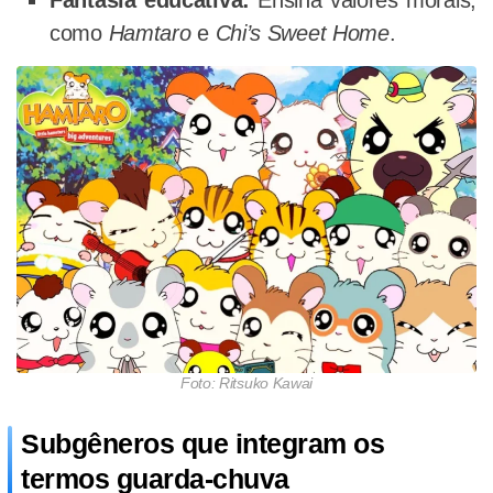
Fantasia educativa:
Ensina valores morais,
como
Hamtaro
e
Chi’s Sweet Home
.
Foto: Ritsuko Kawai
Subgêneros que integram os
termos guarda-chuva