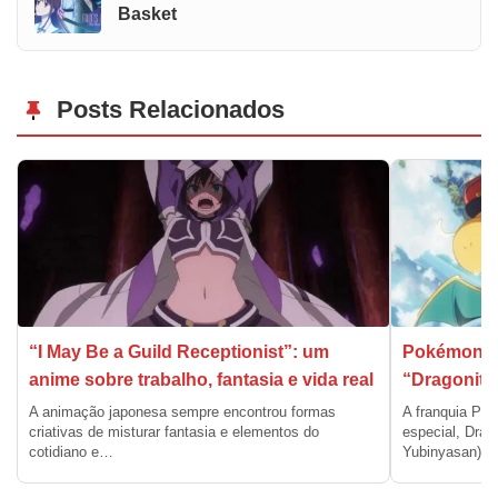
Basket
Posts Relacionados
“I May Be a Guild Receptionist”: um
Pokémon a
anime sobre trabalho, fantasia e vida real
“Dragonite 
A animação japonesa sempre encontrou formas
A franquia Po
criativas de misturar fantasia e elementos do
especial, Drago
cotidiano e…
Yubinyasan),