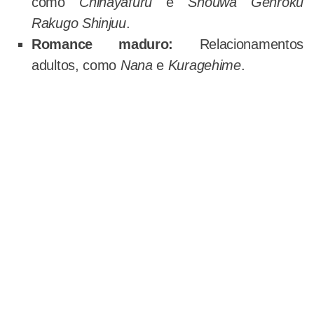
como
Chihayafuru
e
Shouwa Genroku
Rakugo Shinjuu
.
Romance maduro:
Relacionamentos
adultos, como
Nana
e
Kuragehime
.