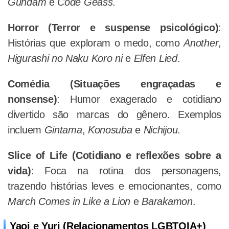
Gundam
e
Code Geass
.
Horror (Terror e suspense psicológico)
:
Histórias que exploram o medo, como
Another
,
Higurashi no Naku Koro ni
e
Elfen Lied
.
Comédia (Situações engraçadas e
nonsense)
: Humor exagerado e cotidiano
divertido são marcas do gênero. Exemplos
incluem
Gintama
,
Konosuba
e
Nichijou
.
Slice of Life (Cotidiano e reflexões sobre a
vida)
: Foca na rotina dos personagens,
trazendo histórias leves e emocionantes, como
March Comes in Like a Lion
e
Barakamon
.
Yaoi e Yuri (Relacionamentos LGBTQIA+)