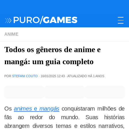
ANIME
Todos os gêneros de anime e
mangá: um guia completo
POR
STEFANI COUTO
·
16/01/2025 12:43
· ATUALIZADO
HÁ 1 ANOS
Os
animes
e
mangás
conquistaram milhões de
fãs ao redor do mundo. Suas histórias
abrangem diversos temas e estilos narrativos,