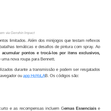
em via Genshin Impact
ntos limitados. Além dos minijogos que testam reflexos
batalhas temáticas e desafios de pintura com spray. Ao
el
acumular pontos e trocá-los por itens exclusivos,
 uma nova roupa para Bennett.
bilizados durante a transmissão e podem ser resgatados
a navegador ou
app HoYoLA
B. Os códigos são:
 curto e as recompensas incluem G
emas Essenciais
e