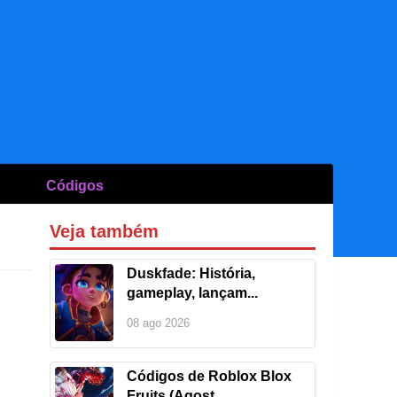
Códigos
Veja também
Duskfade: História,
gameplay, lançam...
08 ago 2026
Códigos de Roblox Blox
Fruits (Agost...