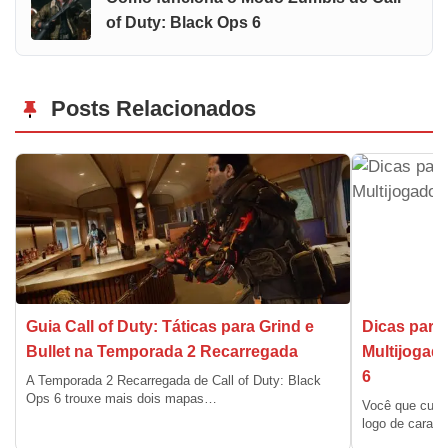
of Duty: Black Ops 6
Posts Relacionados
Guia Call of Duty: Táticas para Grind e
Dicas para
Bullet na Temporada 2 Recarregada
Multijogado
6
A Temporada 2 Recarregada de Call of Duty: Black
Ops 6 trouxe mais dois mapas…
Você que curte
logo de cara: