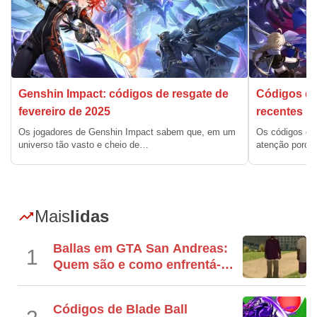
Genshin Impact: códigos de resgate de
Códigos de
fevereiro de 2025
recentes
Os jogadores de Genshin Impact sabem que, em um
Os códigos d
universo tão vasto e cheio de…
atenção porqu
Mais
lidas
Ballas em GTA San Andreas:
1
Quem são e como enfrentá-
los
Códigos de Blade Ball