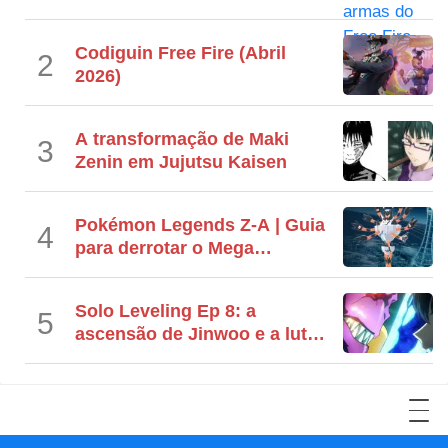
Codiguin Free Fire (Abril
2
2026)
A transformação de Maki
3
Zenin em Jujutsu Kaisen
Pokémon Legends Z-A | Guia
4
para derrotar o Mega
Barbaracle
Solo Leveling Ep 8: a
5
ascensão de Jinwoo e a luta
contra o Rei Demônio