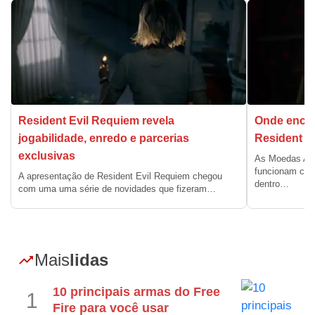
Resident Evil Requiem revela
Onde encon
jogabilidade, enredo e parcerias
Resident E
exclusivas
As Moedas Ant
funcionam com
A apresentação de Resident Evil Requiem chegou
dentro…
com uma uma série de novidades que fizeram…
Mais
lidas
10 principais armas do Free
1
Fire para você usar