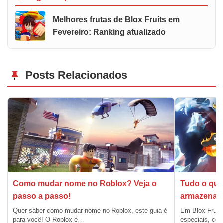
Melhores frutas de Blox Fruits em
Fevereiro: Ranking atualizado
Posts Relacionados
Como mudar nome no Roblox? Veja o
Tudo o que
passo a passo!
armazenar f
Quer saber como mudar nome no Roblox, este guia é
Em Blox Fruits
para você! O Roblox é…
especiais, co