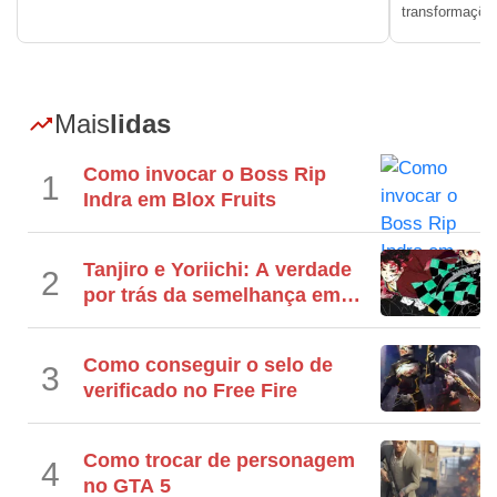
transformaçõ
Mais
lidas
Como invocar o Boss Rip
1
Indra em Blox Fruits
Tanjiro e Yoriichi: A verdade
2
por trás da semelhança em
Demon Slayer
Como conseguir o selo de
3
verificado no Free Fire
Como trocar de personagem
4
no GTA 5