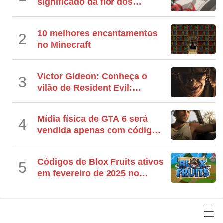
significado da flor dos
animes
10 melhores encantamentos
2
no Minecraft
Victor Gideon: Conheça o
3
vilão de Resident Evil:
Requiem
Mídia física de GTA 6 será
4
vendida apenas com código
de download
Códigos de Blox Fruits ativos
5
em fevereiro de 2025 no
Roblox