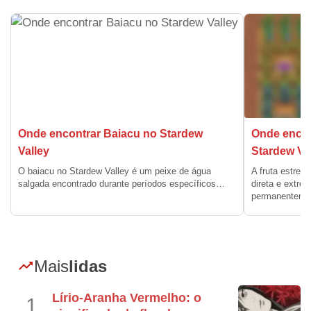
Onde encontrar Baiacu no Stardew
Onde encont
Valley
Stardew Va
O baiacu no Stardew Valley é um peixe de água
A fruta estrel
salgada encontrado durante períodos específicos…
direta e extre
permanentem
Mais
lidas
Lírio-Aranha Vermelho: o
1