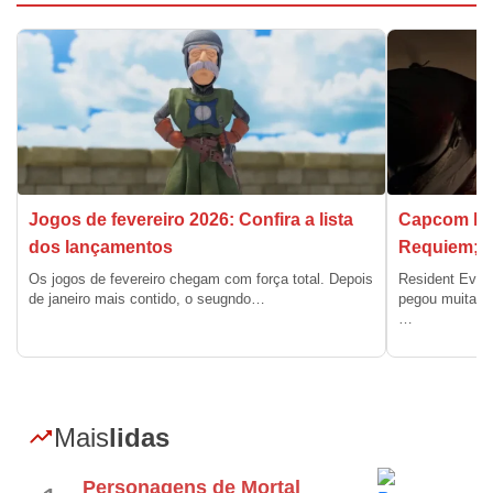
Jogos de fevereiro 2026: Confira a lista
Capcom lib
dos lançamentos
Requiem; V
Os jogos de fevereiro chegam com força total. Depois
Resident Evil
de janeiro mais contido, o seugndo…
pegou muita ge
…
Mais
lidas
Personagens de Mortal