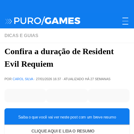
DICAS E GUIAS
Confira a duração de Resident
Evil Requiem
POR
CAROL SILVA
·
27/01/2026 16:37
· ATUALIZADO
HÁ 27 SEMANAS