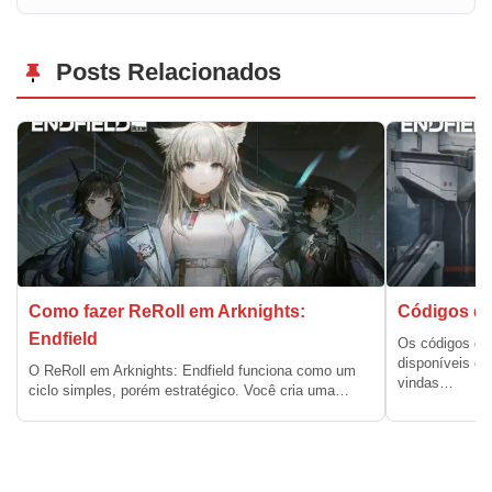
Posts Relacionados
Como fazer ReRoll em Arknights:
Códigos de
Endfield
Os códigos de 
disponíveis e
O ReRoll em Arknights: Endfield funciona como um
vindas…
ciclo simples, porém estratégico. Você cria uma…