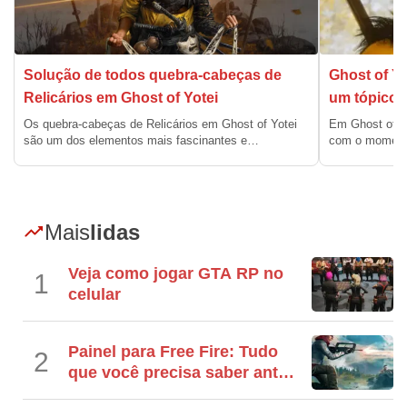
Solução de todos quebra-cabeças de
Ghost of Yo
Relicários em Ghost of Yotei
um tópico 
Os quebra-cabeças de Relicários em Ghost of Yotei
Em Ghost of Y
são um dos elementos mais fascinantes e…
com o moment
Mais
lidas
Veja como jogar GTA RP no
1
celular
Painel para Free Fire: Tudo
2
que você precisa saber antes
de baixar