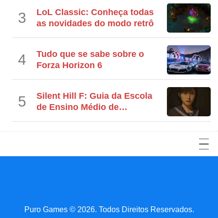
LoL Classic: Conheça todas
3
as novidades do modo retrô
Tudo que se sabe sobre o
4
Forza Horizon 6
Silent Hill F: Guia da Escola
5
de Ensino Médio de
Ebisugaoka
YouTube
Facebook
LinkedIn
Twitter
Reddit
Instagram
TikTok
Puro Games © 2026. Todos Direitos Reservados.