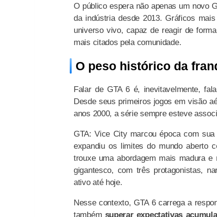
O público espera não apenas um novo GT
da indústria desde 2013. Gráficos mais
universo vivo, capaz de reagir de form
mais citados pela comunidade.
O peso histórico da fran
Falar de GTA 6 é, inevitavelmente, fa
Desde seus primeiros jogos em visão aér
anos 2000, a série sempre esteve associa
GTA: Vice City marcou época com sua es
expandiu os limites do mundo aberto c
trouxe uma abordagem mais madura e r
gigantesco, com três protagonistas, n
ativo até hoje.
Nesse contexto, GTA 6 carrega a respon
também
superar expectativas acumul