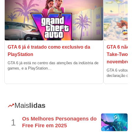
GTA 6 já é tratado como exclusivo da
GTA 6 não 
PlayStation
Take-Two c
novembro
GTA 6 já está no centro das atenções da indústria de
games, e a PlayStation…
GTA 6 voltou 
declaração de
Mais
lidas
Os Melhores Personagens do
1
Free Fire em 2025