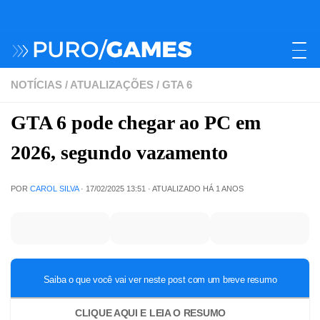
NOTÍCIAS
/
ATUALIZAÇÕES
/
GTA 6
GTA 6 pode chegar ao PC em
2026, segundo vazamento
POR
CAROL SILVA
·
17/02/2025 13:51
· ATUALIZADO
HÁ 1 ANOS