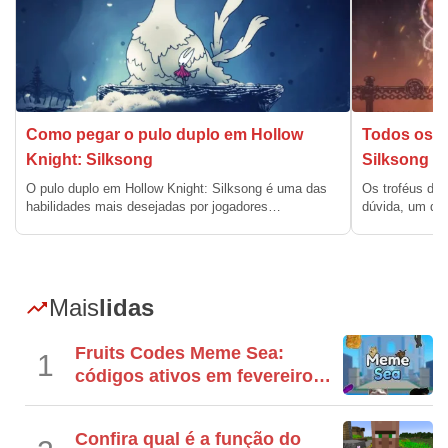
Como pegar o pulo duplo em Hollow
Todos os t
Knight: Silksong
Silksong
O pulo duplo em Hollow Knight: Silksong é uma das
Os troféus de 
habilidades mais desejadas por jogadores…
dúvida, um do
Mais
lidas
Fruits Codes Meme Sea:
1
códigos ativos em fevereiro
(2025)
Confira qual é a função do