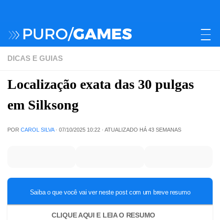
DICAS E GUIAS
Localização exata das 30 pulgas
em Silksong
POR
CAROL SILVA
·
07/10/2025 10:22
· ATUALIZADO
HÁ 43 SEMANAS