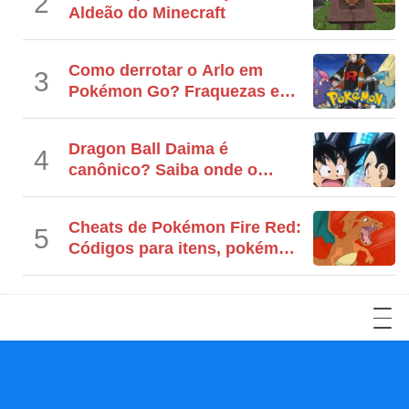
2
Aldeão do Minecraft
Como derrotar o Arlo em
3
Pokémon Go? Fraquezas e
contadores
Dragon Ball Daima é
4
canônico? Saiba onde o
anime se encaixa
Cheats de Pokémon Fire Red:
5
Códigos para itens, pokémon
e muito mais!
YouTube
Facebook
LinkedIn
Twitter
Reddit
Instagram
TikTok