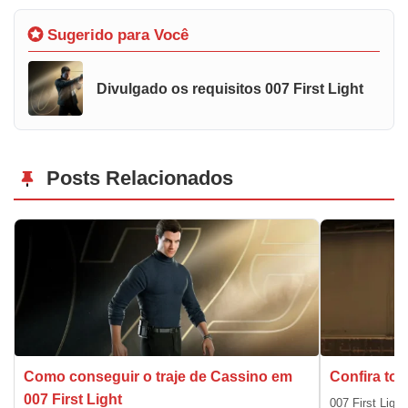
Sugerido para Você
Divulgado os requisitos 007 First Light
Posts Relacionados
Como conseguir o traje de Cassino em
Confira tod
007 First Light
007 First Ligh