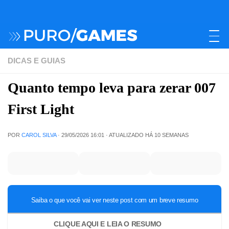
DICAS E GUIAS
Quanto tempo leva para zerar 007
First Light
POR
CAROL SILVA
·
29/05/2026 16:01
· ATUALIZADO
HÁ 10 SEMANAS