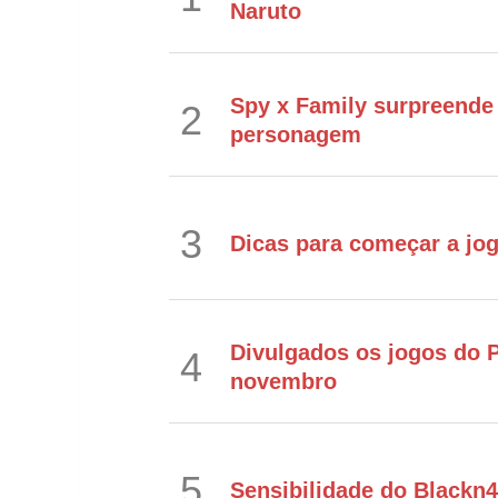
Naruto
Spy x Family surpreende
2
personagem
3
Dicas para começar a jo
Divulgados os jogos do P
4
novembro
5
Sensibilidade do Blackn4