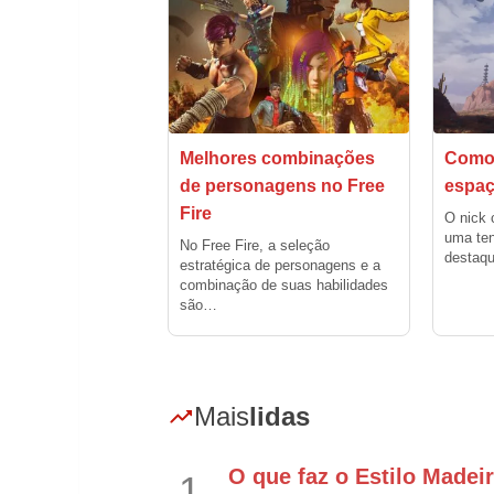
Melhores combinações
Como 
de personagens no Free
espaç
Fire
O nick 
uma te
​No Free Fire, a seleção
destaqu
estratégica de personagens e a
combinação de suas habilidades
são…
Mais
lidas
O que faz o Estilo Madei
1