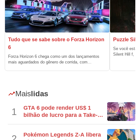
Tudo que se sabe sobre o Forza Horizon
Puzzle Sile
6
Se você está 
Silent Hill f, 
Forza Horizon 6 chega como um dos lançamentos
mais aguardados do gênero de corrida, com…
Mais
lidas
GTA 6 pode render US$ 1
1
bilhão de lucro para a Take-
Two ainda em 2026
Pokémon Legends Z-A libera
2