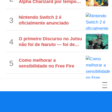
Alpha Charizard por tempo
limitado
Nintendo Switch 2 é
3
oficialmente anunciado
O primeiro Discurso no Jutsu
4
não foi de Naruto — foi de
Iruka
Como melhorar a
5
sensibilidade no Free Fire
YouTube
Facebook
LinkedIn
Twitter
Reddit
Instagram
TikTok