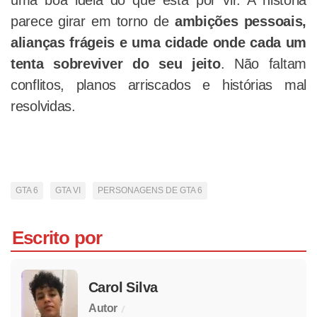
uma boa ideia do que está por vir. A história
parece girar em torno de
ambições pessoais,
alianças frágeis e uma cidade onde cada um
tenta sobreviver do seu jeito
. Não faltam
conflitos, planos arriscados e histórias mal
resolvidas.
GTA 6
GTA VI
PERSONAGENS DE GTA 6
Escrito por
Carol Silva
/
Autor