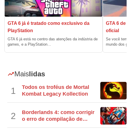
GTA 6 já é tratado como exclusivo da
GTA 6 de an
PlayStation
oficial
GTA 6 já está no centro das atenções da indústria de
Se você tem a
games, e a PlayStation…
mundo dos gam
Mais
lidas
Todos os troféus de Mortal
1
Kombat Legacy Kollection
Borderlands 4: como corrigir
2
o erro de compilação de
shaders no PC