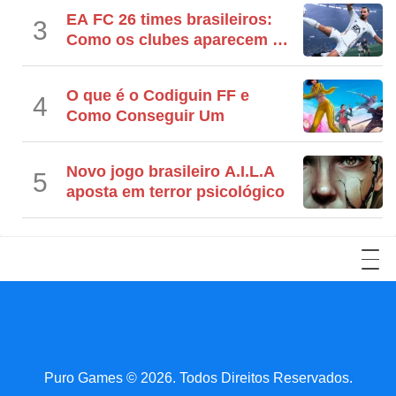
EA FC 26 times brasileiros:
3
Como os clubes aparecem no
jogo
O que é o Codiguin FF e
4
Como Conseguir Um
Novo jogo brasileiro A.I.L.A
5
aposta em terror psicológico
YouTube
Facebook
LinkedIn
Twitter
Reddit
Instagram
TikTok
Puro Games © 2026. Todos Direitos Reservados.