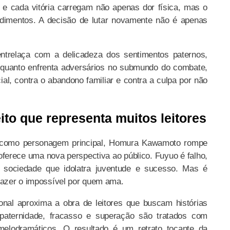
 e cada vitória carregam não apenas dor física, mas o
dimentos. A decisão de lutar novamente não é apenas
entrelaça com a delicadeza dos sentimentos paternos,
Enquanto enfrenta adversários no submundo do combate,
al, contra o abandono familiar e contra a culpa por não
ito que representa muitos leitores
como personagem principal, Homura Kawamoto rompe
erece uma nova perspectiva ao público. Fuyuo é falho,
 sociedade que idolatra juventude e sucesso. Mas é
 fazer o impossível por quem ama.
al aproxima a obra de leitores que buscam histórias
aternidade, fracasso e superação são tratados com
 melodramáticos. O resultado é um retrato tocante da